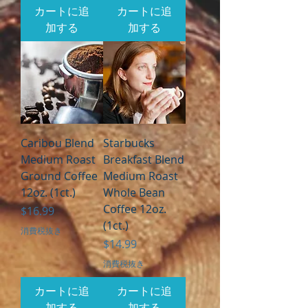
カートに追
カートに追
加する
加する
Caribou Blend
Starbucks
Medium Roast
Breakfast Blend
Ground Coffee
Medium Roast
12oz. (1ct.)
Whole Bean
Coffee 12oz.
価格
$16.99
(1ct.)
消費税抜き
価格
$14.99
消費税抜き
カートに追
カートに追
加する
加する