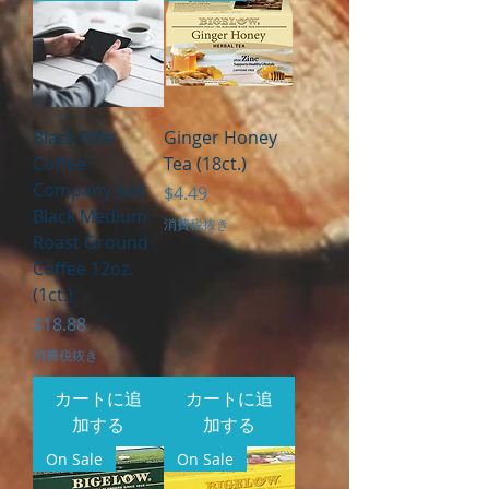
Black Rifle
Ginger Honey
Coffee
Tea (18ct.)
Company Just
価格
$4.49
Black Medium
消費税抜き
Roast Ground
Coffee 12oz.
(1ct.)
価格
$18.88
消費税抜き
カートに追
カートに追
加する
加する
On Sale
On Sale