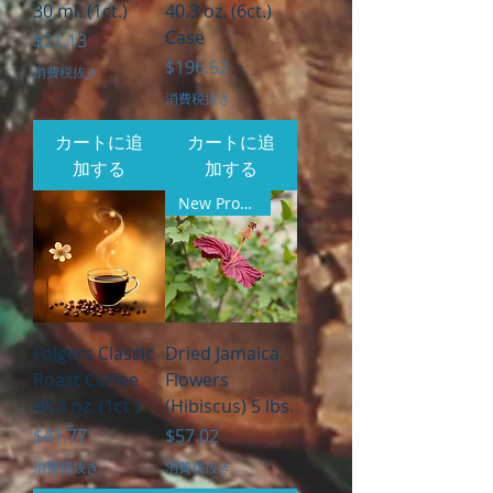
30 ml. (1ct.)
40.3 oz. (6ct.)
Case
価格
$21.13
価格
$196.52
消費税抜き
消費税抜き
カートに追
カートに追
加する
加する
New Product
Folgers Classic
Dried Jamaica
Roast Coffee
Flowers
40.3 oz. (1ct )
(Hibiscus) 5 lbs.
価格
価格
$41.77
$57.02
消費税抜き
消費税抜き