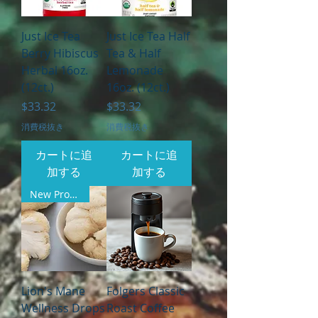
Just Ice Tea
Just Ice Tea Half
Berry Hibiscus
Tea & Half
Herbal 16oz.
Lemonade
(12ct.)
16oz. (12ct.)
価格
価格
$33.32
$33.32
消費税抜き
消費税抜き
カートに追
カートに追
加する
加する
New Product
Lion's Mane
Folgers Classic
Wellness Drops
Roast Coffee