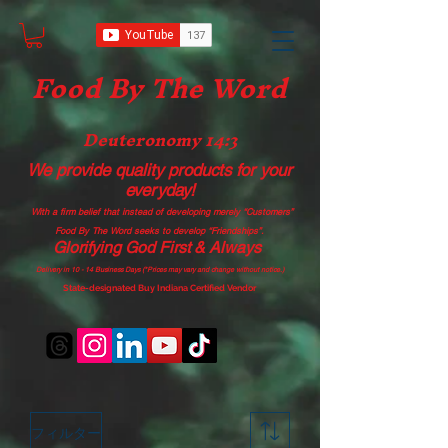
Food B
y The Word
Deuteronomy 14:3
We provide quality products
for your
everyday!
With a firm belief that instead of developing merely “Customers”
Food By The Word seeks to develop “Friendships”.
Glorifying God First & Always
Delivery in 10 - 14 Business Days (*Prices may vary and change with
out no
tice.)
State-designated Buy Indiana Certified Vendor
フィルター