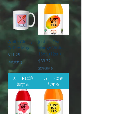
White Glossy
Just Ice Tea
Coffee Mug
Mango White
16oz. (12ct.)
価格
$11.25
価格
$33.32
消費税抜き
消費税抜き
カートに追
カートに追
加する
加する