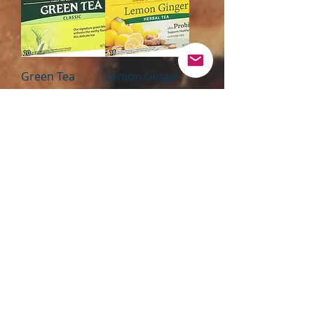
Green Tea
Lemon Ginger
(20ct.)
Tea (20ct.)
価格
価格
$4.49
$4.49
消費税抜き
消費税抜き
カートに追
カートに追
加する
加する
On Sale
On Sale
Spiced Chai Tea
Vanilla Chai Tea
(20ct.)
(20ct.)