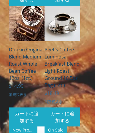
Dunkin Original
Peet's Coffee
Blend Medium
Luminosa
Roast Whole
Breakfast Blend
Bean Coffee
Light Roast
12oz. (1ct.)
Ground 10.5oz
Bag (1ct.)
価格
$14.99
価格
$18.49
消費税抜き
消費税抜き
カートに追
カートに追
加する
加する
New Product
On Sale