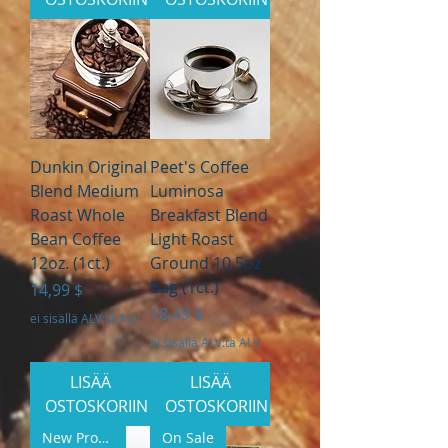
Dunkin Original
Peet's Coffee
Blend Medium
Luminosa
Roast Whole
Breakfast Blend
Bean Coffee
Light Roast
12oz. (1ct.)
Ground 10.5oz
Bag (1ct.)
Hinta
14,99 $
Hinta
18,49 $
ei sisällä ALV:tä ALV
ei sisällä ALV:tä ALV
LISÄÄ
LISÄÄ
OSTOSKORIIN
OSTOSKORIIN
New Product
On Sale