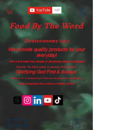
Food B
y The Word
Deuteronomy 14:3
We provide quality products
for your
everyday!
With a firm belief that instead of developing merely “Customers”
Food By The Word seeks to develop “Friendships”.
Glorifying God First & Always
Delivery in 10 - 14 Business Days (*Prices may vary and change with
out no
tice.)
State-designated Buy Indiana Certified Vendor
SUODATA