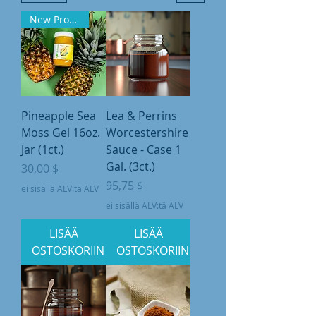
New Product
Pineapple Sea
Lea & Perrins
Moss Gel 16oz.
Worcestershire
Jar (1ct.)
Sauce - Case 1
Gal. (3ct.)
Hinta
30,00 $
Hinta
95,75 $
ei sisällä ALV:tä ALV
ei sisällä ALV:tä ALV
LISÄÄ
LISÄÄ
OSTOSKORIIN
OSTOSKORIIN