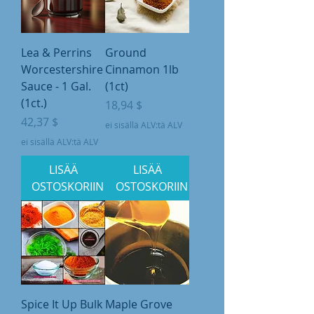
Lea & Perrins
Ground
Worcestershire
Cinnamon 1lb
Sauce - 1 Gal.
(1ct)
(1ct.)
Hinta
18,94 $
Hinta
42,37 $
ei sisällä ALV:tä ALV
ei sisällä ALV:tä ALV
LISÄÄ
LISÄÄ
OSTOSKORIIN
OSTOSKORIIN
Spice It Up Bulk
Maple Grove