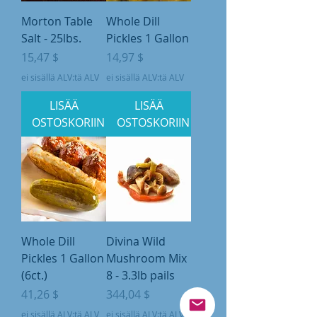
Morton Table
Whole Dill
Salt - 25lbs.
Pickles 1 Gallon
Hinta
Hinta
15,47 $
14,97 $
ei sisällä ALV:tä ALV
ei sisällä ALV:tä ALV
LISÄÄ
LISÄÄ
OSTOSKORIIN
OSTOSKORIIN
Whole Dill
Divina Wild
Pickles 1 Gallon
Mushroom Mix
(6ct.)
8 - 3.3lb pails
Hinta
Hinta
41,26 $
344,04 $
ei sisällä ALV:tä ALV
ei sisällä ALV:tä ALV