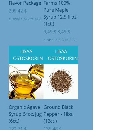
Flavor Package
Farms 100%
Pure Maple
Hinta
299,42 $
Syrup 12.5 fl oz.
ei sisällä ALV:tä ALV
(1ct.)
Normaali hinta
Alehinta
9,49 $
8,49 $
ei sisällä ALV:tä ALV
LISÄÄ
LISÄÄ
OSTOSKORIIN
OSTOSKORIIN
Organic Agave
Ground Black
Syrup 64oz. jug
Pepper - 1lbs.
(6ct.)
(12ct.)
Hinta
Hinta
122,71 $
135,48 $