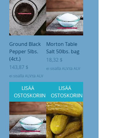
Ground Black
Morton Table
Pepper 5lbs.
Salt 50lbs. bag
(4ct.)
Hinta
18,32 $
Hinta
143,87 $
ei sisällä ALV:tä ALV
ei sisällä ALV:tä ALV
LISÄÄ
LISÄÄ
OSTOSKORIIN
OSTOSKORIIN