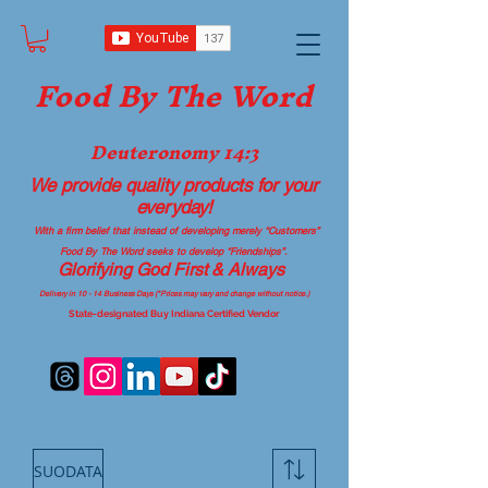
Food B
y The Word
Deuteronomy 14:3
We provide quality products
for your
everyday!
With a firm belief that instead of developing merely “Customers”
Food By The Word seeks to develop “Friendships”.
Glorifying God First & Always
Delivery in 10 - 14 Business Days (*Prices may vary and change with
out no
tice.)
State-designated Buy Indiana Certified Vendor
SUODATA