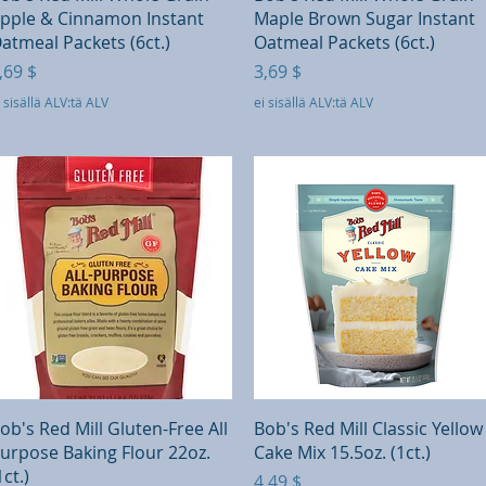
pple & Cinnamon Instant
Maple Brown Sugar Instant
atmeal Packets (6ct.)
Oatmeal Packets (6ct.)
inta
Hinta
,69 $
3,69 $
 sisällä ALV:tä ALV
ei sisällä ALV:tä ALV
Pikakatselu
Pikakatselu
ob's Red Mill Gluten-Free All
Bob's Red Mill Classic Yellow
urpose Baking Flour 22oz.
Cake Mix 15.5oz. (1ct.)
1ct.)
Hinta
4,49 $