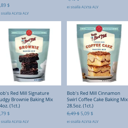
inta
,89 $
ei sisällä ALV:tä ALV
 sisällä ALV:tä ALV
Pikakatselu
Pikakatselu
ob's Red Mill Signature
Bob's Red Mill Cinnamon
udgy Brownie Baking Mix
Swirl Coffee Cake Baking Mix
4oz. (1ct.)
28.5oz. (1ct.)
inta
Normaali hinta
Alehinta
,79 $
6,49 $
5,09 $
 sisällä ALV:tä ALV
ei sisällä ALV:tä ALV