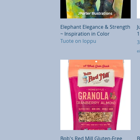
Pikakatselu
Elephant Elegance & Strength
J
~ Inspiration in Color
1
Tuote on loppu
H
3
ei
Pikakatselu
Bob's Red Mill Gluten-Free
B