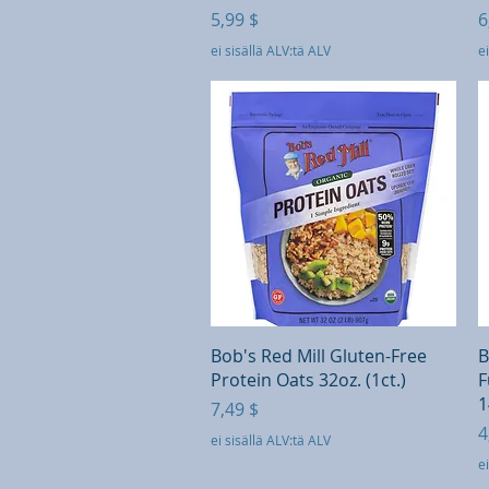
Hinta
H
5,99 $
6
ei sisällä ALV:tä ALV
ei
Pikakatselu
Bob's Red Mill Gluten-Free
B
Protein Oats 32oz. (1ct.)
F
1
Hinta
7,49 $
H
4
ei sisällä ALV:tä ALV
ei