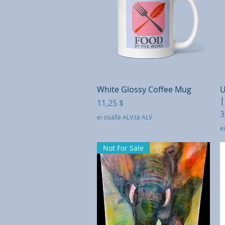
Pikakatselu
White Glossy Coffee Mug
U
|
Hinta
11,25 $
H
3
ei sisällä ALV:tä ALV
ei
Not For Sale