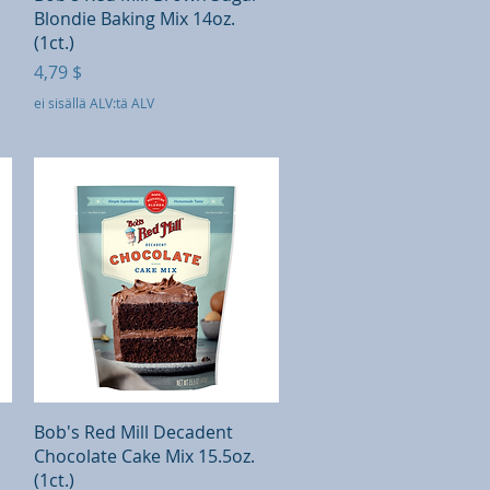
Blondie Baking Mix 14oz.
(1ct.)
Hinta
4,79 $
ei sisällä ALV:tä ALV
Pikakatselu
Bob's Red Mill Decadent
Chocolate Cake Mix 15.5oz.
(1ct.)