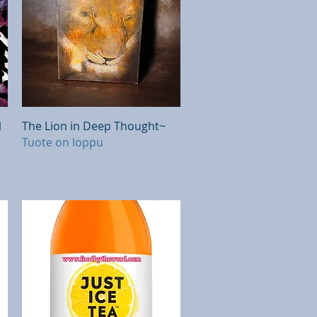
Pikakatselu
l
The Lion in Deep Thought~
Tuote on loppu