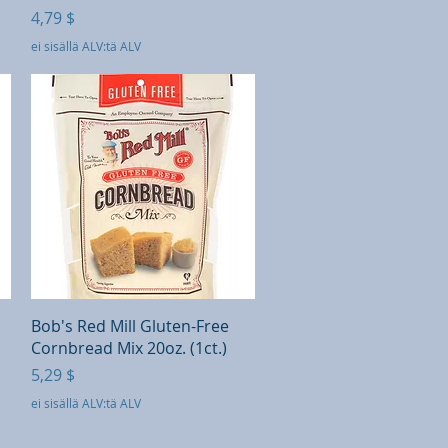
Hinta
4,79 $
ei sisällä ALV:tä ALV
Pikakatselu
Bob's Red Mill Gluten-Free
Cornbread Mix 20oz. (1ct.)
Hinta
5,29 $
ei sisällä ALV:tä ALV