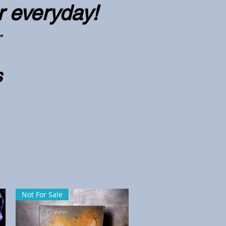
r everyday!
”
s
Not For Sale