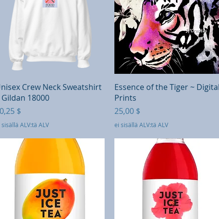
Pikakatselu
Pikakatselu
nisex Crew Neck Sweatshirt
Essence of the Tiger ~ Digita
 Gildan 18000
Prints
inta
Hinta
0,25 $
25,00 $
 sisällä ALV:tä ALV
ei sisällä ALV:tä ALV