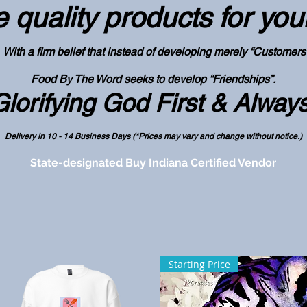
 quality products
for you
With a firm belief that instead of developing merely “Customers
Food By The Word seeks to develop “Friendships”.
Glorifying God First & Alway
Delivery in 10 - 14 Business Days (*Prices may vary and change with
out no
tice.)
State-designated Buy Indiana Certified Vendor
Starting Price