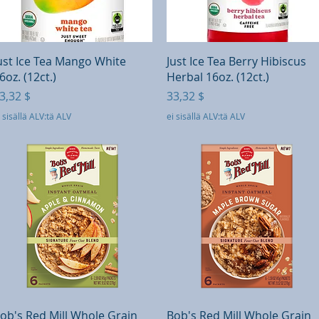
Pikakatselu
Pikakatselu
ust Ice Tea Mango White
Just Ice Tea Berry Hibiscus
6oz. (12ct.)
Herbal 16oz. (12ct.)
inta
Hinta
3,32 $
33,32 $
 sisällä ALV:tä ALV
ei sisällä ALV:tä ALV
Pikakatselu
Pikakatselu
ob's Red Mill Whole Grain
Bob's Red Mill Whole Grain