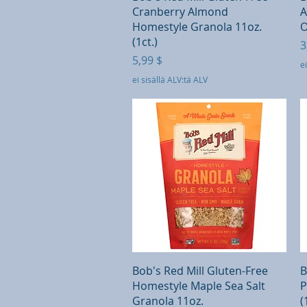
Cranberry Almond
A
Homestyle Granola 11oz.
O
(1ct.)
H
3
Hinta
5,99 $
ei
ei sisällä ALV:tä ALV
Pikakatselu
Bob's Red Mill Gluten-Free
B
Homestyle Maple Sea Salt
P
Granola 11oz.
(