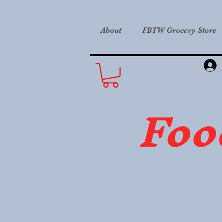
About
FBTW Grocery Store
Foo