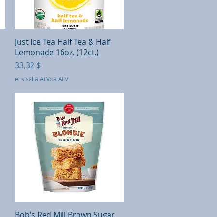
Pikakatselu
Just Ice Tea Half Tea & Half
Lemonade 16oz. (12ct.)
Hinta
33,32 $
ei sisällä ALV:tä ALV
Pikakatselu
Bob's Red Mill Brown Sugar