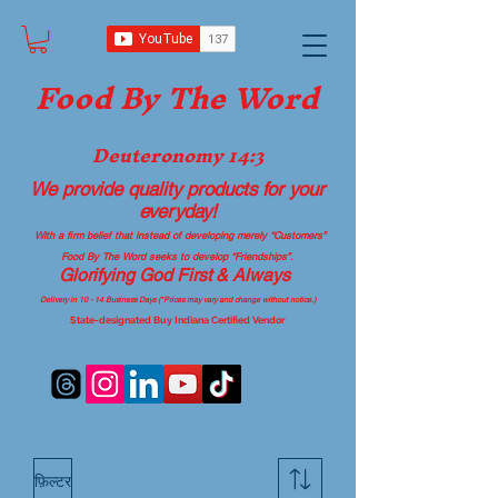
Food B
y The Word
Deuteronomy 14:3
We provide quality products
for your
everyday!
With a firm belief that instead of developing merely “Customers”
Food By The Word seeks to develop “Friendships”.
Glorifying God First & Always
Delivery in 10 - 14 Business Days (*Prices may vary and change with
out no
tice.)
State-designated Buy Indiana Certified Vendor
फ़िल्टर