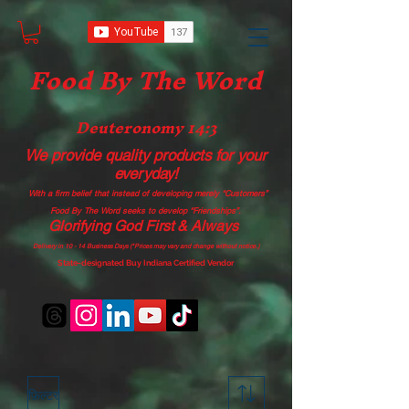
Food B
y The Word
Deuteronomy 14:3
We provide quality products
for your
everyday!
With a firm belief that instead of developing merely “Customers”
Food By The Word seeks to develop “Friendships”.
Glorifying God First & Always
Delivery in 10 - 14 Business Days (*Prices may vary and change with
out no
tice.)
State-designated Buy Indiana Certified Vendor
फ़िल्टर