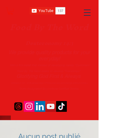
Food B
y The Word
Deuteronomy 14:3
We provide quality products
for your
everyday!
With a firm belief that instead of developing merely “Customers”
Food By The Word seeks to develop “Friendships”.
Glorifying God First & Always
Delivery in 10 - 14 Business Days (*Prices may vary and change with
out no
tice.)
State-designated Buy Indiana Certified Vendor
Aucun post publié