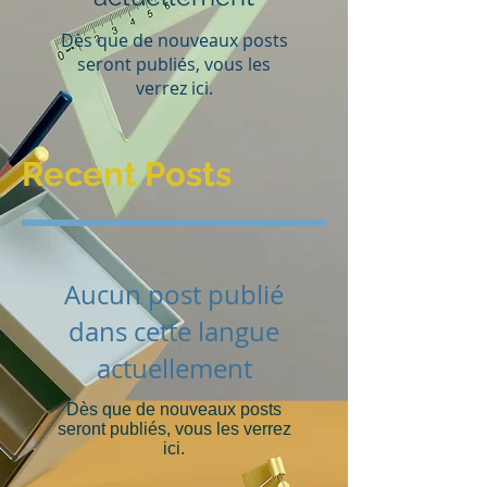
Dès que de nouveaux posts
seront publiés, vous les
verrez ici.
Recent Posts
Aucun post publié
dans cette langue
actuellement
Dès que de nouveaux posts
seront publiés, vous les verrez
ici.