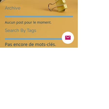
Archive
Aucun post pour le moment.
Search By Tags
Pas encore de mots-clés.
Follow Us